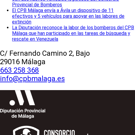
Provincial de Bomberos
El CPB Málaga envía a Ávila un dispositivo de 11
efectivos y 5 vehículos para apoyar en las labores de
extinción
La Diputación reconoce la labor de los bomberos del CPB
Málaga que han participado en las tareas de búsqueda y
rescate en Venezuela
C/ Fernando Camino 2, Bajo
29016 Málaga
663 258 368
info@cpbmalaga.es