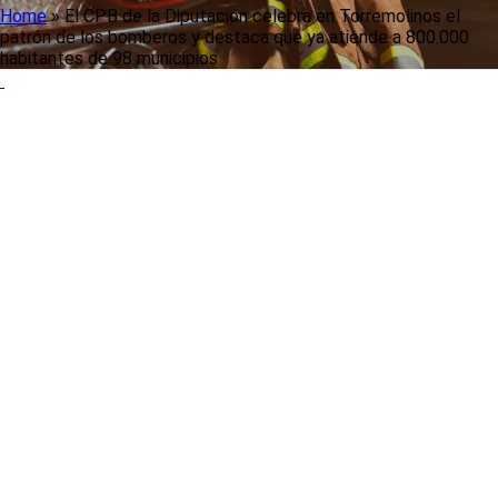
Home
»
El CPB de la Diputación celebra en Torremolinos el
patrón de los bomberos y destaca que ya atiende a 800.000
habitantes de 98 municipios