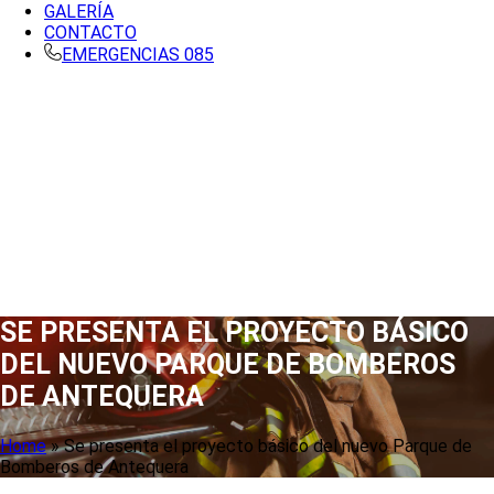
GALERÍA
CONTACTO
EMERGENCIAS 085
SE PRESENTA EL PROYECTO BÁSICO
DEL NUEVO PARQUE DE BOMBEROS
DE ANTEQUERA
Home
»
Se presenta el proyecto básico del nuevo Parque de
Bomberos de Antequera