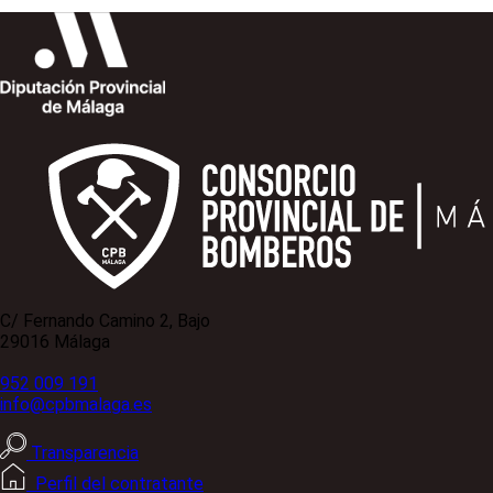
C/ Fernando Camino 2, Bajo
29016 Málaga
952 009 191
info@cpbmalaga.es
Transparencia
Perfil del contratante