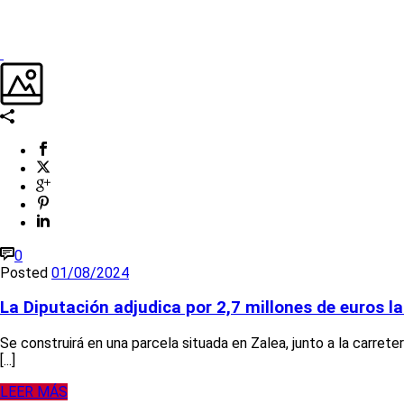
0
Posted
01/08/2024
La Diputación adjudica por 2,7 millones de euros 
Se construirá en una parcela situada en Zalea, junto a la carre
[...]
LEER MÁS